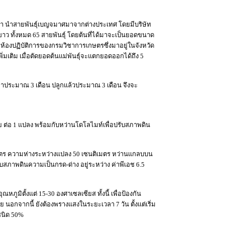
ราว่า นำสายพันธุ์เบญจมาศมาจากต่างประเทศ โดยมีบริษัท
-ขาว ทั้งหมด 65 สายพันธุ์ โดยต้นที่ได้มาจะเป็นยอดขนาด
การห้องปฏิบัติการของกรมวิชาการเกษตรซึ่งมาอยู่ในจังหวัด
เติม เมื่อตัดยอดต้นแม่พันธุ์จะแตกยอดออกได้ถึง 5
าประมาณ 3 เดือน ปลูกแล้วประมาณ 3 เดือน จึงจะ
๋ย ต่อ 1 แปลง พร้อมกับหว่านโดโลไมท์เพื่อปรับสภาพดิน
 เมตร ความห่างระหว่างแปลง 50 เซนติเมตร หว่านแกลบบน
ับสภาพดินความเป็นกรด-ด่าง อยู่ระหว่าง ค่าพีเอช 6.5
ิตั้งแต่ 15-30 องศาเซลเซียส ทั้งนี้ เพื่อป้องกัน
อกจากนี้ ยังต้องพรางแสงในระยะเวลา 7 วัน ตั้งแต่เริ่ม
ชนิด 50%