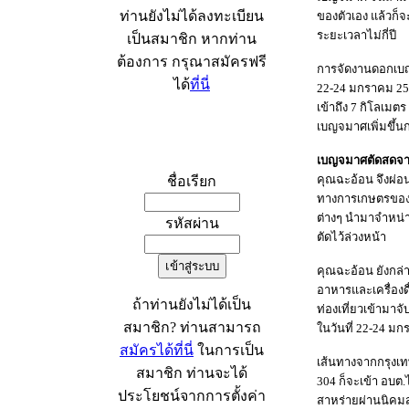
ท่านยังไม่ได้ลงทะเบียน
ของตัวเอง แล้วก็
ระยะเวลาไม่กี่ปี
เป็นสมาชิก หากท่าน
ต้องการ กรุณาสมัครฟรี
การจัดงานดอกเบญจม
ได้
ที่นี่
22-24 มกราคม 2553
เข้าถึง 7 กิโลเมต
เบญจมาศเพิ่มขึ้นก
เข้าระบบ
เบญจมาศตัดสดจ
คุณฉะอ้อน จึงผ่
ชื่อเรียก
ทางการเกษตรของตน
ต่างๆ นำมาจำหน่า
รหัสผ่าน
ตัดไว้ล่วงหน้า
คุณฉะอ้อน ยังกล่
อาหารและเครื่องด
ถ้าท่านยังไม่ได้เป็น
ท่องเที่ยวเข้ามาจ
สมาชิก? ท่านสามารถ
ในวันที่ 22-24 ม
สมัครได้ที่นี่
ในการเป็น
เส้นทางจากกรุงเท
สมาชิก ท่านจะได้
304 ก็จะเข้า อบต.
ประโยชน์จากการตั้งค่า
สาหร่ายผ่านนิคมส