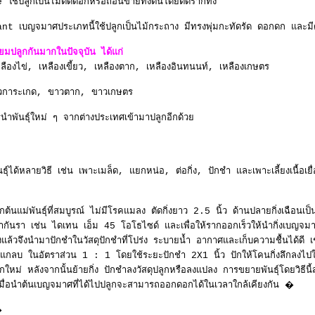
ช้ปลูกเป็นไม้ตัดดอกหรือถอนขายทั้งต้นโดยตัดรากทิ้ง
 เบญจมาศประเภทนี้ใช้ปลูกเป็นไม้กระถาง มีทรงพุ่มกะทัดรัด ดอกดก และมี
ิยมปลูกกันมากในปัจจุบัน ได้แก่
์หลืองไข่, เหลืองเขี้ยว, เหลืองตาก, เหลืองอินทนนท์, เหลืองเกษตร
ขาวการะเกด, ขาวตาก, ขาวเกษตร
รนำพันธุ์ใหม่ ๆ จากต่างประเทศเข้ามาปลูกอีกด้วย
ได้หลายวิธี เช่น เพาะเมล็ด, แยกหน่อ, ต่อกิ่ง, ปักชำ และเพาะเลี้ยงเนื้อเยื่อ 
ต้นแม่พันธุ์ที่สมบูรณ์ ไม่มีโรคแมลง ตัดกิ่งยาว 2.5 นิ้ว ด้านปลายกิ่งเฉือนเ
ากันรา เช่น ไดเทน เอ็ม 45 โอโธไซด์ และเพื่อให้รากออกเร็วให้นำกิ่งเบญจมาศ
แห้งแล้วจึงนำมาปักชำในวัสดุปักชำที่โปร่ง ระบายน้ำ อากาศและเก็บความชื้นไ
้าแกลบ ในอัตราส่วน 1 : 1 โดยใช้ระยะปักชำ 2X1 นิ้ว ปักให้โคนกิ่งลึกลงไป
กใหม่ หลังจากนั้นย้ายกิ่ง ปักชำลงวัสดุปลูกหรือลงแปลง การขยายพันธุ์โดยวิธีน
มื่อนำต้นเบญจมาศที่ได้ไปปลูกจะสามารถออกดอกได้ในเวลาใกล้เคียงกัน �
�