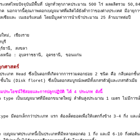
ะเทศไทยปัจจุบันมีพื้นที่ ปลูกทั่วทุกภาคประมาณ 500 ไร่ ผลผลิตรวม 50,84
โภค นอกจากนี้คุณภาพดอกเบญจมาศที่ผลิตได้ยังต่ำกว่าของต่างประเทศ มีอายุกา
ลเซียและ เนเธอร์แลนด์ โดยมีมูลค่าการนำเข้าประมาณ 25 ล้านบาทต่อปี
งใหม่, เชียงราย
ุรี
ร์ธานี, สงขลา
งเหนือ : อุบลราชธานี, อุดรธานี, ขอนแก่น
กศาสตร์
ระเภท Head ซึ่งเป็นดอกที่เกิดจากการรวมดอกย่อย 2 ชนิด คือ กลีบดอกชั้น
กชั้นใน (Disk floret) ซึ่งเป็นดอกสมบูรณ์เพศมีทั้งเกสรตัวผู้และเกสรตัวเมีย
ระโยชน์ใช้สอยและการปลูกปฏิบัติ ได้ 4 ประเภท ดังนี้
ype เป็นเบญจมาศที่มีดอกขนาดใหญ่ ลำต้นสูงประมาณ 1 เมตร ไม่มีการเด็ดยอด
 มีดอกเล็กกว่าประเภท แรก ต้องเด็ดยอดเพื่อให้แตกกิ่งข้าง 3-4 กิ่ง และเด็
บญจมาศประเภทนี้เป็นประเภทที่มีหลายดอกต่อ 1 กิ่ง และมี 6-10 กิ่งต่อต้น