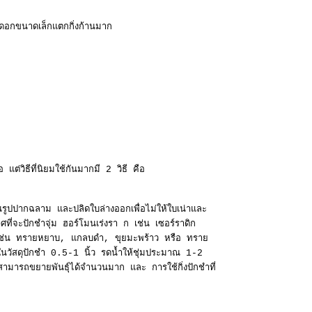
ดอกขนาดเล็กแตกกิ่งก้านมาก
แต่วิธีที่นิยมใช้กันมากมี 2 วิธี คือ
ป็นรูปปากฉลาม และปลิดใบล่างออกเพื่อไม่ให้ใบเน่าและ
ที่จะปักชำจุ่ม ฮอร์โมนเร่งรา ก เช่น เซอร์ราดิก
ด้ดี เช่น ทรายหยาบ, แกลบดำ, ขุยมะพร้าว หรือ ทราย
ในวัสดุปักชำ 0.5-1 นิ้ว รดน้ำให้ชุ่มประมาณ 1-2
ี้สามารถขยายพันธุ์ได้จำนวนมาก และ การใช้กิ่งปักชำที่