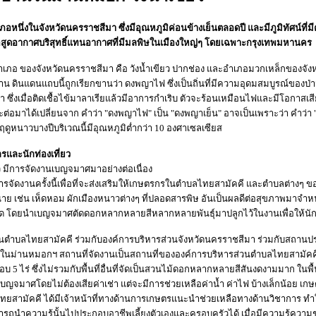
ำเภอหนึ่งในจังหวัดนครราชสีมา ซึ่งมีอุณหภูมิค่อนข้างเย็นตลอดปี และมีภูมิทัศน์
ื่อสูดอากาศบริสุทธิ์แทนอากาศที่มีมลพิษในเมืองใหญ่ๆ โดยเฉพาะกรุงเทพมหานคร
ภอ ของจังหวัดนครราชสีมา คือ วังน้ำเขียว ปากช่อง และอำเภอมวกเหล็กของจังหวัดสระ
น ดินแดนแถบนี้ถูกเรียกขานว่า ดงพญาไฟ ซึ่งเป็นถิ่นที่มีความอุดมสมบูรณ์ของป่
า ซึ่งเมื่อติดเชื้อไข้มาลาเรียแล้วมีอาการกำเริบ ตัวจะร้อนเหมือนไฟและมีโอกาสเสียช
่อมาได้เปลี่ยนจาก คำว่า "ดงพญาไฟ" เป็น "ดงพญาเย็น" อาจเป็นเพราะว่า คำว่า "ไฟ
นฤดูหนาวบางปีบริเวณนี้มีอุณหภูมิต่ำกว่า 10 องศาเซลเซียส
รและนักท่องเที่ยว
ยว มีการจัดงานเบญจมาศมาอย่างต่อเนื่อง
ารจัดงานครั้งนี้เพื่อที่จะส่งเสริมให้เกษตรกรในตำบลไทยสามัคคี และตำบลต่างๆ 
ย เช่น เห็ดหอม ผักเมืองหนาวต่างๆ ที่ปลอดสารพิษ อันเป็นผลดีต่อสุขภาพมาจำหน่ายใ
ยุด โดยนำเบญจมาศตัดดอกหลากหลายสีหลากหลายพันธุ์มาปลูกไว้ในงานเพื่อให้นักท่
นตำบลไทยสามัคคี ร่วมกับองค์การบริหารส่วนจังหวัดนครราชสีมา ร่วมกับสถานปร
่านหมอกฯ สถานที่จัดงานเป็นสถานที่ขององค์การบริหารส่วนตำบลไทยสามัคคี ที่
อบ 5 ไร่ ซึ่งไม่รวมกับพื้นที่อื่นที่จัดเป็นสวนไม้ดอกหลากหลายสีสันงดงามมาก ในพื
บญจมาศโดยไม่ต้องเสียค่าเช่า แต่จะมีการช่วยเหลือค่าน้ำ ค่าไฟ บ้างเล็กน้อย เกษ
ไทยสามัคคี ได้มีเจ้าหน้าที่ทางด้านการเกษตรแนะนำช่วยเหลือทางด้านวิชาการ ทำใ
ถนำความรู้นั้นไปประกอบอาชีพเลี้ยงตัวเองและครอบครัวได้ เมื่อมีความรู้คว