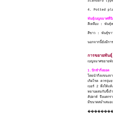
Standard type ใ
4. Potted plant
พันธุ์เบญจมาศที่น
สีเหลือง : พันธุ
สีขาว : พันธุ์
นอกจากนี้ยังมีกา
การขยายพันธุ์
เบญจมาศขยายพันธุ์
1.ปักชำกิ่งยอด
โดยนำกิ่งแขนงจาก
เกิดโรค ควรจุ่มย
เบอร์ 2 ผึ่งให้
หยาบผสมกับขี้เถ
สัปดาห์ จึงแตกรา
มีขนาดสม่ำเสมอเ
�������