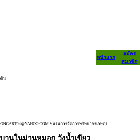
สมัคร
หน้าแรก
สมาชิก
ดับ
ช ONGART04@YAHOO.COM ชมรมการจัดการทรัพยากรเกษตร
านในม่านหมอก วังน้ำเขียว