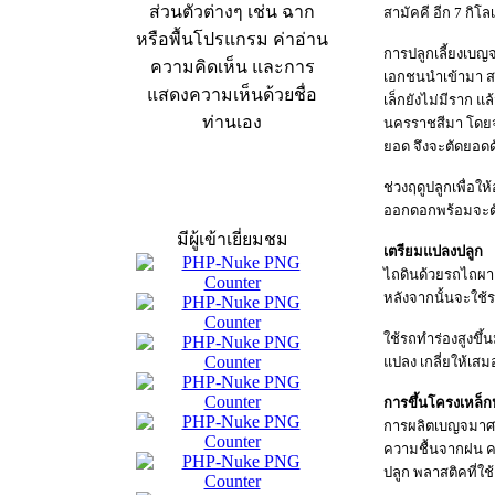
ส่วนตัวต่างๆ เช่น ฉาก
สามัคคี อีก 7 กิโ
หรือพื้นโปรแกรม ค่าอ่าน
การปลูกเลี้ยงเบญจ
ความคิดเห็น และการ
เอกชนนำเข้ามา สาย
แสดงความเห็นด้วยชื่อ
เล็กยังไม่มีราก แ
ท่านเอง
นครราชสีมา โดยจะ
ยอด จึงจะตัดยอดด
ช่วงฤดูปลูกเพื่อ
สถิติผู้เข้าเว็บ
ออกดอกพร้อมจะต
มีผู้เข้าเยี่ยมชม
เตรียมแปลงปลูก
ไถดินด้วยรถไถผาล 
หลังจากนั้นจะใช้ร
ใช้รถทำร่องสูงขึ
แปลง เกลี่ยให้เสม
การขึ้นโครงเหล็
การผลิตเบญจมาศ จะ
ความชื้นจากฝน คว
ปลูก พลาสติคที่ใ