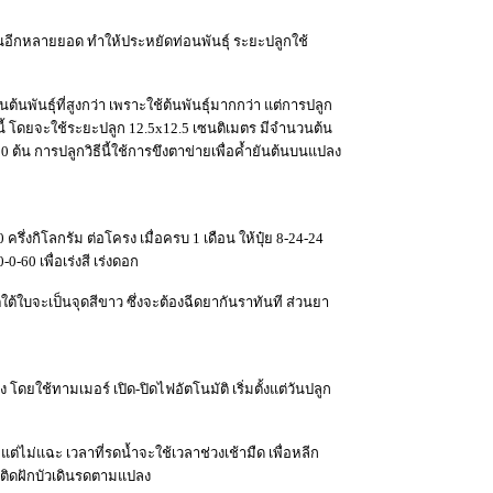
นอีกหลายยอด ทำให้ประหยัดท่อนพันธุ์ ระยะปลูกใช้
นพันธุ์ที่สูงกว่า เพราะใช้ต้นพันธุ์มากกว่า แต่การปลูก
นี้ โดยจะใช้ระยะปลูก 12.5x12.5 เซนติเมตร มีจำนวนต้น
ต้น การปลูกวิธีนี้ใช้การขึงตาข่ายเพื่อค้ำยันต้นบนแปลง
 ครึ่งกิโลกรัม ต่อโครง เมื่อครบ 1 เดือน ให้ปุ๋ย 8-24-24
0-60 เพื่อเร่งสี เร่งดอก
ต้ใบจะเป็นจุดสีขาว ซึ่งจะต้องฉีดยากันราทันที ส่วนยา
ง โดยใช้ทามเมอร์ เปิด-ปิดไฟอัตโนมัติ เริ่มตั้งแต่วันปลูก
่ไม่แฉะ เวลาที่รดน้ำจะใช้เวลาช่วงเช้ามืด เพื่อหลีก
งติดฝักบัวเดินรดตามแปลง