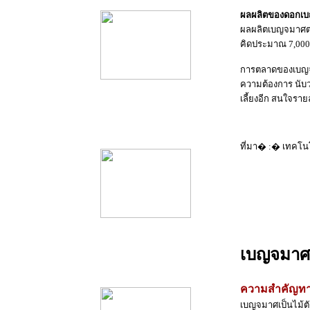
ผลผลิตของดอกเ
ผลผลิตเบญจมาศต่อ
คิดประมาณ 7,000
การตลาดของเบญจมา
ความต้องการ นับว
เลี้ยงอีก สนใจราย
product10
ที่มา� :� เทคโน
เบญจมาศ
product11
ความสำคัญทา
เบญจมาศเป็นไม้ตั