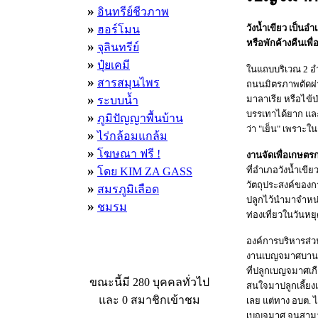
»
อินทรีย์ชีวภาพ
»
วังน้ำเขียว เป็นอ
ฮอร์โมน
หรือพักค้างคืนเพ
»
จุลินทรีย์
»
ปุ๋ยเคมี
ในแถบบริเวณ 2 อำเ
»
สารสมุนไพร
ถนนมิตรภาพตัดผ่า
»
มาลาเรีย หรือไข้ป่
ระบบน้ำ
บรรเทาได้ยาก และต
»
ภูมิปัญญาพื้นบ้าน
ว่า "เย็น" เพราะใ
»
ไร่กล้อมแกล้ม
»
โฆษณา ฟรี !
งานจัดเพื่อเกษตรก
»
ที่อำเภอวังน้ำเขี
โดย KIM ZA GASS
วัตถุประสงค์ของก
»
สมรภูมิเลือด
ปลูกไว้นำมาจำหน่า
»
ชมรม
ท่องเที่ยวในวันห
องค์การบริหารส่ว
งานเบญจมาศบานในม
ผู้ที่กำลังใช้งานอยู่
ที่ปลูกเบญจมาศเกื
ขณะนี้มี 280 บุคคลทั่วไป
สนใจมาปลูกเลี้ยงเ
และ 0 สมาชิกเข้าชม
เลย แต่ทาง อบต. 
เบญจมาศ จนสามาร