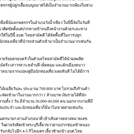
ษตรกรผู้ปลูกเลี้ยงเบญจมาศได้เป็นจำนวนมากเพียงในช่วง
่อพี่น้องเกษตรกรในอำเภอวังน้ำเขียว ในปีนี้จัดในวันที่
เที่ยวติดขัดตั้งแต่ปากทางเข้าจนถึงหน้างานด้วยระยะทาง
ให้ในปีนี้ อบต. ไทยสามัคคี ได้จัดพื้นที่ในการปลูก
นักท่องเที่ยวที่นำรถส่วนตัวเข้ามาเป็นจำนวนมากเช่นกัน
รหลายร้อยครอบครัวในตำบลไทยสามัคคีได้นำผลผลิต
ม้ฝรั่ง เสาวรส กะหล่ำปลี เห็ดหอม และผักเมืองหนาว
่ายจากแปลงสู่มือนักท่องเที่ยวเลยทันที ไม่ได้มีการ
้เฉลี่ยวันละ ประมาณ 700-800 บาท ไม่รวมถึงร้านค้า
ัดเข้ามาในงานมากกว่า 1 ล้านบาท เงินรายได้ที่นัก
นงานทั้ง 3 วัน มีจำนวน 30,000-40,000 คน นอกจากงานที่มี
นประจำ และนักท่องเที่ยวก็มีมาไม่ขาดสายเช่นกัน
ข้านครนายก ผ่านอำเภอนาดี เข้าเส้นทางหลวงหมายเลข
วิ่งผ่านรังสิตเข้าสระบุรีเลี้ยวขวาผ่านปากช่องเข้าหนอง
์นกลับไปอีก 4-5 กิโลเมตร เลี้ยวซ้ายเข้า อบต.ไทย