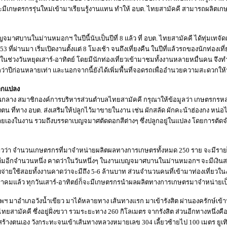
จะมีเกษตรกรรุ่นใหม่เข้ามาเรียนรู้งานแทน ทำให้ อบต. ไทยสามัคคี สามารถผลิตเก
าศบานในม่านหมอกฯ ในปีนี้นับเป็นปีที่ 8 แล้ว ที่ อบต. ไทยสามัคคี ได้ทุ่มเทจัดเพื
 ที่ผ่านมา เริ่มเปิดงานตั้งแต่ 8 โมงเช้า จนถึงเที่ยงคืน ในปีที่แล้วรถของนักท่อง
ร ในช่วงวันหยุดเสาร์-อาทิตย์ โดยมีนักท่องเที่ยวเข้ามาชมทั้งงานหลายหมื่นคน จึงทำ
ว่าปีก่อนหลายเท่า และนอกจากนี้ยังได้เพิ่มพื้นที่จอดรถเพื่ออำนวยความสะดวกให้
ากแปลง
อนกลาง สมาชิกองค์การบริหารส่วนตำบลไทยสามัคคี กรุณาให้ข้อมูลว่า เกษตรก
 ที่ทาง อบต. ส่งเสริมให้ปลูกไว้มาขายในงาน เช่น ผักสลัด ผักคะน้าฮ่องกง หน่อไ
ยเองในงาน รวมถึงบรรดาเบญจมาศตัดดอกสีต่างๆ ซึ่งปลูกอยู่ในแปลง โดยการตัดจำหน
าวว่า จำนวนเกษตรกรที่มาจำหน่ายผลิตผลทางการเกษตรทั้งหมด 250 ราย จะมีรายได
ื่มอีกจำนวนหนึ่ง คาดว่าในวันหนึ่งๆ ในงานเบญจมาศบานในม่านหมอกฯ จะมีเงินสะพ
ับจ่ายใช้สอยทั้งงานคาดว่าจะมีถึง 5-6 ล้านบาท ส่วนจำนวนคนที่เข้ามาท่องเที่ยวใ
กราคมแล้ว ทุกวันเสาร์-อาทิตย์ก็จะมีเกษตรกรนำผลผลิตทางการเกษตรมาจำหน่ายเป็
พฯ มาอำเภอวังน้ำเขียว มาได้หลายทาง เส้นทางแรก มาเข้ารังสิต ผ่านองครักษ์เ
ไทยสามัคคี ซึ่งอยู่ฝั่งขวา รวมระยะทาง 260 กิโลเมตร จากรังสิต ส่วนอีกทางหนึ่งคือ 
ร้างตนเอง วังกระทะจนเข้าเส้นทางหลวงหมายเลข 304 เลี้ยวซ้ายไป 100 เมตร ยูเทิร