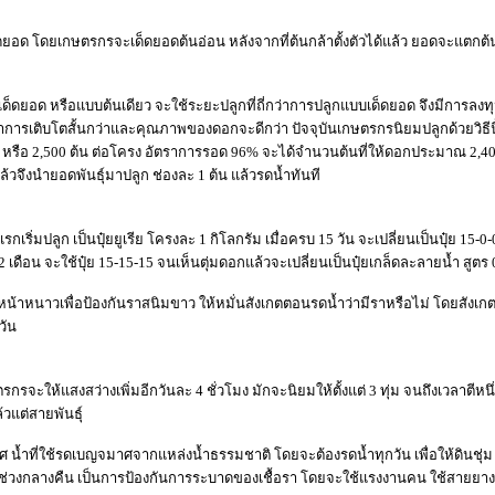
ดยอด โดยเกษตรกรจะเด็ดยอดต้นอ่อน หลังจากที่ต้นกล้าตั้งตัวได้แล้ว ยอดจะแตกต้
ด็ดยอด หรือแบบต้นเดียว จะใช้ระยะปลูกที่ถี่กว่าการปลูกแบบเด็ดยอด จึงมีการลงทุนต้
ลาการเติบโตสั้นกว่าและคุณภาพของดอกจะดีกว่า ปัจจุบันเกษตรกรนิยมปลูกด้วยวิธี
 หรือ 2,500 ต้น ต่อโครง อัตราการรอด 96% จะได้จำนวนต้นที่ให้ดอกประมาณ 2,400 
แล้วจึงนำยอดพันธุ์มาปลูก ช่องละ 1 ต้น แล้วรดน้ำทันที
กเริ่มปลูก เป็นปุ๋ยยูเรีย โครงละ 1 กิโลกรัม เมื่อครบ 15 วัน จะเปลี่ยนเป็นปุ๋ย 15-0-0
2 เดือน จะใช้ปุ๋ย 15-15-15 จนเห็นตุ่มดอกแล้วจะเปลี่ยนเป็นปุ๋ยเกล็ดละลายน้ำ สูตร 0-
้าหนาวเพื่อป้องกันราสนิมขาว ให้หมั่นสังเกตตอนรดน้ำว่ามีราหรือไม่ โดยสังเกตใ
วัน
ษตรกรจะให้แสงสว่างเพิ่มอีกวันละ 4 ชั่วโมง มักจะนิยมให้ตั้งแต่ 3 ทุ่ม จนถึงเวลาตีหนึ่
้วแต่สายพันธุ์
้ำที่ใช้รดเบญจมาศจากแหล่งน้ำธรรมชาติ โดยจะต้องรดน้ำทุกวัน เพื่อให้ดินชุ่ม แต
ียกช่วงกลางคืน เป็นการป้องกันการระบาดของเชื้อรา โดยจะใช้แรงงานคน ใช้สายยา