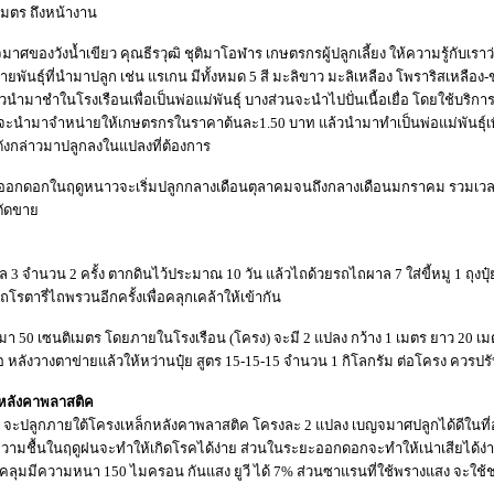
ลเมตร ถึงหน้างาน
มาศของวังน้ำเขียว คุณธีรวุฒิ ชุติมาโอฬาร เกษตรกรผู้ปลูกเลี้ยง ให้ความรู้กับเ
พันธุ์ที่นำมาปลูก เช่น แรเกน มีทั้งหมด 5 สี มะลิขาว มะลิเหลือง โพราริสเหลือง
ล้วนำมาชำในโรงเรือนเพื่อเป็นพ่อแม่พันธุ์ บางส่วนจะนำไปปั่นเนื้อเยื่อ โดยใช้บริ
นำมาจำหน่ายให้เกษตรกรในราคาต้นละ1.50 บาท แล้วนำมาทำเป็นพ่อแม่พันธุ์เพิ่ม
ังกล่าวมาปลูกลงในแปลงที่ต้องการ
ให้ออกดอกในฤดูหนาวจะเริ่มปลูกกลางเดือนตุลาคมจนถึงกลางเดือนมกราคม รวมเวล
ัดขาย
3 จำนวน 2 ครั้ง ตากดินไว้ประมาณ 10 วัน แล้วไถด้วยรถไถผาล 7 ใส่ขี้หมู 1 ถุงปุ
ถโรตารี่ไถพรวนอีกครั้งเพื่อคลุกเคล้าให้เข้ากัน
้นมา 50 เซนติเมตร โดยภายในโรงเรือน (โครง) จะมี 2 แปลง กว้าง 1 เมตร ยาว 20
อ หลังวางตาข่ายแล้วให้หว่านปุ๋ย สูตร 15-15-15 จำนวน 1 กิโลกรัม ต่อโครง ควรปร
กหลังคาพลาสติค
ปลูกภายใต้โครงเหล็กหลังคาพลาสติค โครงละ 2 แปลง เบญจมาศปลูกได้ดีในที่อุณหภูม
ามชื้นในฤดูฝนจะทำให้เกิดโรคได้ง่าย ส่วนในระยะออกดอกจะทำให้เน่าเสียได้ง่าย น
ช้คลุมมีความหนา 150 ไมครอน กันแสง ยูวี ได้ 7% ส่วนซาแรนที่ใช้พรางแสง จะใช้