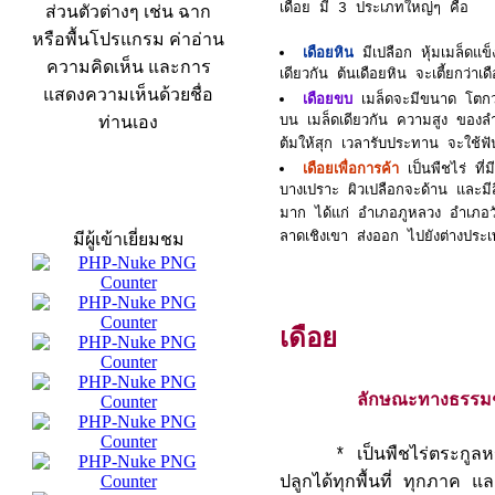
เดือย มี 3 ประเภทใหญ่ๆ คือ
ส่วนตัวต่างๆ เช่น ฉาก
หรือพื้นโปรแกรม ค่าอ่าน
เดือยหิน
มีเปลือก หุ้มเมล็ดแข
ความคิดเห็น และการ
เดียวกัน ต้นเดือยหิน จะเตี้ยกว่าเ
แสดงความเห็นด้วยชื่อ
เดือยขบ
เมล็ดจะมีขนาด โตกว่
ท่านเอง
บน เมล็ดเดียวกัน ความสูง ของล
ต้มให้สุก เวลารับประทาน จะใช้ฟั
เดือยเพื่อการค้า
เป็นพืชไร่ ที่
บางเปราะ ผิวเปลือกจะด้าน และมีส
สถิติผู้เข้าเว็บ
มาก ได้แก่ อำเภอภูหลวง อำเภอวัง
ลาดเชิงเขา ส่งออก ไปยังต่างประเท
มีผู้เข้าเยี่ยมชม
เดือย
ลักษณะทางธรรม
* เป็นพืชไร่ตระกูลหญ้า
ปลูกได้ทุกพื้นที่ ทุกภาค แ