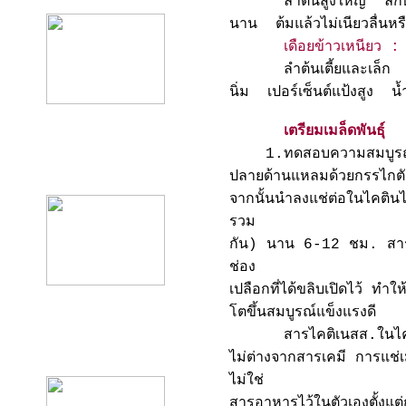
ลำต้นสูงใหญ่ ลักษณะเม
นาน ต้มแล้วไม่เนียวลื่นห
เดือยข้าวเหนียว :
ลำต้นเตี้ยและเล็ก ลัก
นิ่ม เปอร์เซ็นต์แป้งสูง 
เตรียมเมล็ดพันธุ์
1.ทดสอบความสมบูรณ์เมล
product10
ปลายด้านแหลมด้วยกรรไกตั
จากนั้นนำลงแช่ต่อในไคตินไ
รวม
กัน) นาน 6-12 ชม. สารไค
ช่อง
เปลือกที่ได้ขลิบเปิดไว้ ทำใ
โตขึ้นสมบูรณ์แข็งแรงดี
สารไคติเนสส.ในไคตินไคโต
product11
ไม่ต่างจากสารเคมี การแช่เม
ไม่ใช่
สารอาหารไว้ในตัวเองตั้งแต่ก