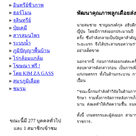
»
อินทรีย์ชีวภาพ
»
ฮอร์โมน
พัฒนาคุณภาพลูกเดือยส่
»
จุลินทรีย์
นายสมชาย ชาญณรงค์กุล อธิบดีกร
»
ปุ๋ยเคมี
ญี่ปุ่น โดยมีการส่งออกประมาณปี
»
สารสมุนไพร
ครั้ง ซึ่งกำลังกลายเป็นปัญหาสำคั
»
ระบบน้ำ
ระยะแรก จึงได้ประสานขอความร่วมม
»
ภูมิปัญญาพื้นบ้าน
อย่างเด็ดขาด
»
ไร่กล้อมแกล้ม
นอกจากนี้ ก่อนการส่งออกแต่ละครั
»
โฆษณา ฟรี !
สอบหาสารดังกล่าวก่อน เป็นการเพิ่
»
โดย KIM ZA GASS
แก่เกษตรกร ทั้งในด้านกระบวน การ
»
สมรภูมิเลือด
เปื้อน
»
ชมรม
“ขณะนี้กรมกำลังทำวิจัยในด้านการ
รักษา รวมทั้งการจัดการหลังการเก็บ
นาน ส่งผลทำให้เกิดความชื้น จนทำให
ผู้ที่กำลังใช้งานอยู่
ทั้งนี้ เกษตรกรและผู้ส่งออก สา
ขณะนี้มี 277 บุคคลทั่วไป
ราชการ.
และ 1 สมาชิกเข้าชม