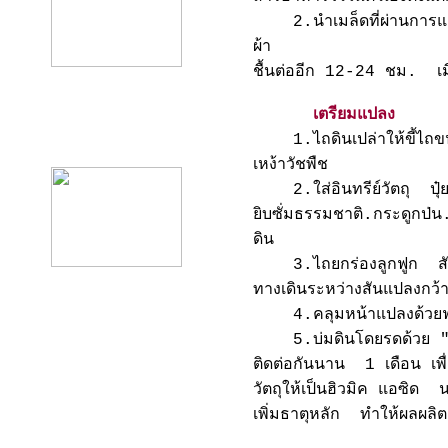
2.นำเมล็ดที่ผ่านการแช่ใ
ผ้า
ชื้นต่ออีก 12-24 ชม. เมื่
เตรียมแปลง
product12
1.ไถดินเปล่าให้ขี้ไถขนา
เหง้าวัชพืช
2.ใส่อินทรีย์วัตถุ ปุ๋ยค
ยิบซั่มธรรมชาติ.กระดูกป่น
ดิน
3.ไถยกร่องลูกฟูก สันร่
ทางเดินระหว่างสันแปลงกว
4.คลุมหน้าแปลงด้วยฟ
5.บ่มดินโดยรดด้วย "น้ำ 
ติดต่อกันนาน 1 เดือน เพื่อ
วัตถุให้เป็นฮิวมิค แอซิด น
เพิ่มธาตุหลัก ทำให้ผลผลิตล