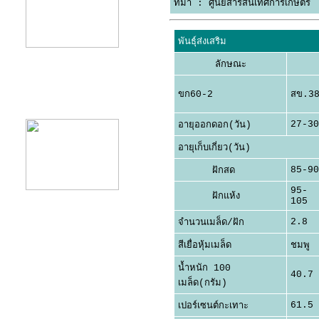
ที่มา : ศูนย์สารสนเทศการเกษตร
พันธุ์ส่งเสริม
ลักษณะ
ขก60-2
สข.3
product12
27-30
อายุออกดอก(วัน)
อายุเก็บเกี่ยว(วัน)
85-90
ฝักสด
95-
ฝักแห้ง
105
2.8
จำนวนเมล็ด/ฝัก
สีเยื่อหุ้มเมล็ด
ชมพู
น้ำหนัก 100
40.7
เมล็ด(กรัม)
61.5
เปอร์เซนต์กะเทาะ