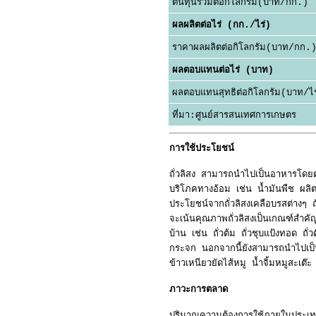
ต้นทุนรวมต่อกิโลกรัม(บาท/กก.)
ผลผลิตต่อไร่ (กก./ไร่)
ราคาผลผลิตต่อกิโลกรัม(บาท/กก.
ผลตอบแทนต่อไร่ (บาท)
ผลตอบแทนสุทธิต่อกิโลกรัม(บาท/ไร
ที่มา:ศูนย์สารสนเทศการเกษตร
การใช้ประโยชน์
ถั่วลิสง สามารถนำไปเป็นอาหารโดยตรง 
บริโภคทางอ้อม เช่น น้ำมันพืช ผลิต
ประโยชน์จากถั่วลิสงเคลือบรสต่างๆ ถั
จะเน้นคุณภาพถั่วลิสงเป็นเกณฑ์สำคั
บ้าน เช่น ถั่วต้ม ถั่วชุบแป้งทอด ถั่ว
กระจก นอกจากนี้ยังสามารถนำไปเป็นส่
ข้าวเหนียวยัดไส้หมู น้ำจิ้มหมูสะเต
ภาวะการตลาด
ปริมาณความต้องการใช้ภายในประเ