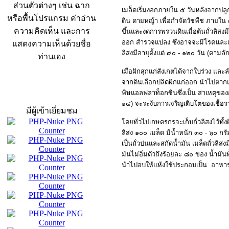
ส่วนตัวต่างๆ เช่น ฉาก
เมล็ดเริ่มงอกภายใน ๕ วันหลังจากปลู
หรือพื้นโปรแกรม ค่าอ่าน
ดิน ดายหญ้า เพื่อกำจัดวัชพืช ภายใ
ความคิดเห็น และการ
ขึ้นและงดการพรวนดินเมื่อต้นถั่วลิส
ออก สำรวจแปลง ซึ่งอาจจะมีโรคและแ
แสดงความเห็นด้วยชื่อ
ลิสงมีอายุตั้งแต่ ๙๐ - ๑๒๐ วัน (ตามล
ท่านเอง
เมื่อฝักสุกแก่สังเกตได้จากใบร่วง และ
จากดินเลือกปลิดฝักแก่ออก นำไปตากแด
สถิติผู้เข้าเว็บ
พิษแอลฟลาท็อกซินซึ่งเป็น สาเหตุของก
๑๔) จะระงับการเจริญเติบโตของเชื้อรา
มีผู้เข้าเยี่ยมชม
โดยทั่วไปเกษตรกรจะเก็บถั่วลิสงไว้ทั้
ลิสง ๑๐๐ เมล็ด มีน้ำหนัก ๓๐ - ๖๐ กร
เป็นถั่วป่นและสกัดน้ำมัน เมล็ดถั่วลิ
มันไม่อิ่มตัวถึงร้อยละ ๘๐ ของ น้ำมันทั
นำไปอบให้แห้งใช้ประกอบเป็น อาหา