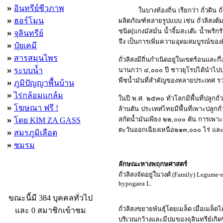
»
อินทรีย์ชีวภาพ
ในบางท้องถิ่น เรียกว่า ถั่วดิน 
»
ฮอร์โมน
ผลิตภัณฑ์หลายรูปแบบ เช่น ถั่วลิสงต
»
ชนิด(แกงมัสมั่น น้ำจิ้มสะเต๊ะ น้ำพริก
จุลินทรีย์
จึง เป็นการเพิ่มความอุดมสมบูรณ์ของดิ
»
ปุ๋ยเคมี
»
สารสมุนไพร
ถั่วลิสงมีถิ่นกำเนิดอยู่ในเขตร้อนแล
»
ระบบน้ำ
นานกว่า ๔,๐๐๐ ปี ชาวยุโรปได้นำไปป
พืชน้ำมันที่สำคัญของหลายประเทศ รว
»
ภูมิปัญญาพื้นบ้าน
»
ไร่กล้อมแกล้ม
ในปี พ.ศ. ๒๕๓๐ ทั่วโลกมีพื้นที่ปลูก
»
โฆษณา ฟรี !
ล้านตัน ประเทศไทยมีพื้นที่เพาะปลูกถั
»
สกัดน้ำมันเพียง ๒๒,๐๐๐ ตัน การเพาะป
โดย KIM ZA GASS
ตะวันออกเฉียงเหนือ๒๑๓,๐๐๐ ไร่ แล
»
สมรภูมิเลือด
»
ชมรม
ลักษณะทางพฤกษศาสตร์
ถั่วลิสงจัดอยู่ในวงศ์ (Family) Legume-
ผู้ที่กำลังใช้งานอยู่
hypogaea L.
ขณะนี้มี 384 บุคคลทั่วไป
ถั่วลิสงขยายพันธุ์โดยเมล็ด เมื่อเมล
และ 0 สมาชิกเข้าชม
บริเวณกว้างและมีปมของจุลินทรีย์เกิด