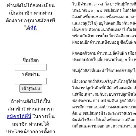
ใบ มีจำนวน ๓ - ๘ กิ่ง บางพันธุ์มีทรง
ท่านยังไม่ได้ลงทะเบียน
ประมาณ๕๐ - ๗๕ เซนติเมตร ใบถั่วลิส
เป็นสมาชิก หากท่าน
ลิสงเกิดขึ้นบนช่อดอกซึ่งแทงออกมาจาก
ต้องการ กรุณาสมัครฟรี
และเรณู(รังไข่) อยู่ในดอกเดียวกัน 
ได้
ที่นี่
เข็มขยายตัวตามแนวดิ่งแทงลงไปในดินแ
พร้อมกันด้วยก
ารเก็บเกี่ยวจึงเลือกเว
ฝักอ่อนอีกจำนวนหนึ่งปนอยู่ ซึ่งเป็น
เข้าระบบ
ฝักคอดกิ่วตามจำนวนเมล็ดในฝัก เมื่อต
ประกอบด้วยใบเลี้ยงขนาดใหญ่ ๒ ใบ ห่
ชื่อเรียก
พันธุ์ถั่วลิสงที่แนะนำให้เกษตรกรปล
รหัสผ่าน
เนื่องจากฝักถั่วลิสงเจริญเติบโตอยู่ใต
ไม่ควรปลูกในดินที่มีสีดำหรือแดงจัด เ
แต่เพื่อเหมาะสมกับระบบการปลูกพืชได้ผ
ชลประทาน การ เตรียมดินปลูกถั่วลิสง
ถ้าท่านยังไม่ได้เป็น
ควรมีการยกแปลงทำร่องส่งและระบายน้
สมาชิก? ท่านสามารถ
ดิน ๕ เซนติเมตรมีระยะระหว่างแถว 
สมัครได้ที่นี่
ในการเป็น
ต้นต่อไร่ซึ่งจะใช้เมล็ดที่กะเทาะเปล
สมาชิก ท่านจะได้
เมล็ดและความงอก และควรกะเทาะเมล็ดก
ประโยชน์จากการตั้งค่า