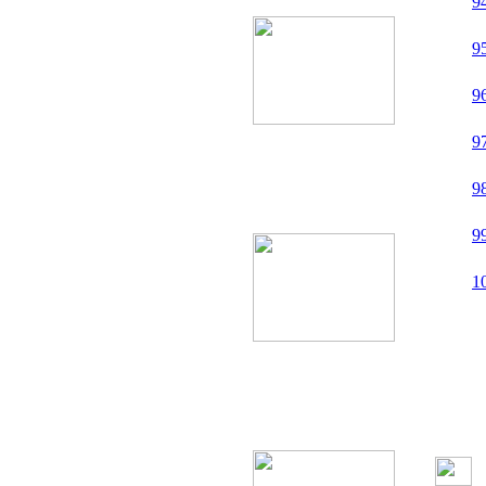
9
9
9
9
9
product10
9
1
product11