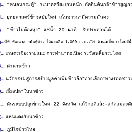
3
...
“หนอนกระทู้” ระบาดศรีสะเกษหนัก กัดกินต้นกล้าข้าวสูญกว่
4
...
ยุทธศาสตร์ข้าวฉบับใหม่ เน้นชาวนามีความมั่นคง
5
...
"ข้าวไม่ต้องหุง" แช่น้ำ 20 นาที รับประทานได้
6
...
ซีพี พัฒนาสายพันธุ์ข้าว ให้ผลผลิต 1,000 ก.ก./ไร่ ต้านเพลี้ยกระโดดสีน
7
... เกษตรเชียงรายแนะ การทำนาต่อเนื่อง ระวังเพลี้ยกระโดด
8
... ตำนานข้าว
9
... นวัตกรรมสู่การสร้างมูลค่าเพิ่มข้าวอีก"ทางเลือก"ทางรอดชา
0
... เลี้ยงปลาในนาข้าว
1
...
ดันระบบปลูกข้าวใหม่ 22 จังหวัด แก้วิกฤติแล้ง-สกัดแมลงศัต
2
... แหนแดงกับนาข้าว
3
... ภูมิใจข้าวไทย