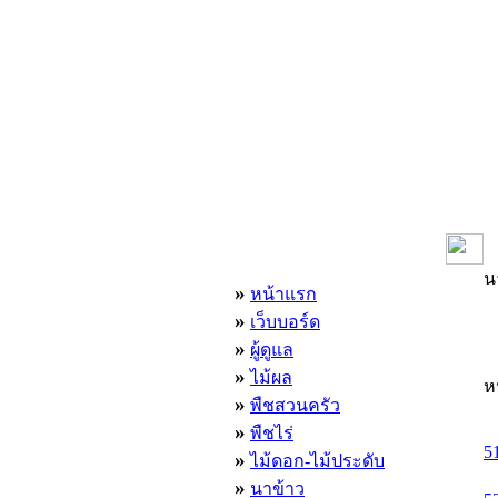
เมนูหลัก
น
»
หน้าแรก
»
เว็บบอร์ด
»
ผู้ดูแล
»
ไม้ผล
ห
»
พืชสวนครัว
»
พืชไร่
5
»
ไม้ดอก-ไม้ประดับ
»
นาข้าว