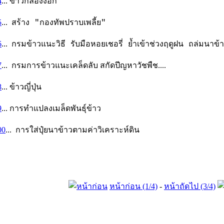
4
...
ข้าวกล้องงอก
5
...
สร้าง "กองทัพปราบเพลี้ย"
6
...
กรมข้าวแนะวิธี รับมือหอยเชอรี่ ย้ำเข้าช่วงฤดูฝน ถล่มนาข้
7
... กรมการข้าวแนะเคล็ดลับ สกัดปีญหาวัชพืช....
8
... ข้าวญี่ปุ่น
9
... การทำแปลงเมล็ดพันธุ์ข้าว
00
...
การใส่ปุ๋ยนาข้าวตามค่าวิเคราะห์ดิน
หน้าก่อน (1/4)
-
หน้าถัดไป (3/4)