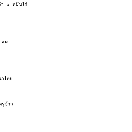
า 5 หมื่นไร่
้ำตาล
วนาไทย
รูข้าว