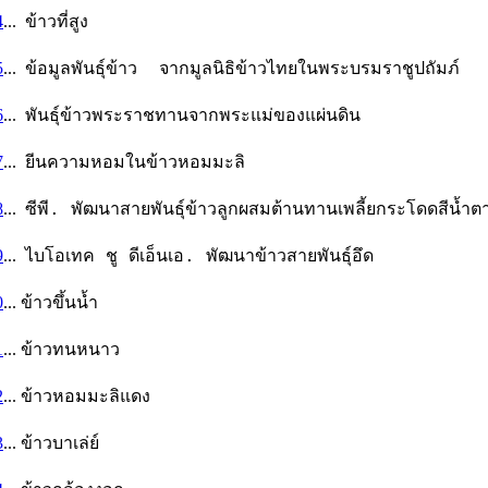
4
... ข้าวที่สูง
5
...
ข้อมูลพันธุ์ข้าว จากมูลนิธิข้าวไทยในพระบรมราชูปถัมภ์
6
...
พันธุ์ข้าวพระราชทานจากพระแม่ของแผ่นดิน
7
...
ยีนความหอมในข้าวหอมมะลิ
8
...
ซีพี. พัฒนาสายพันธุ์ข้าวลูกผสมต้านทานเพลี้ยกระโดดสีน้ำต
9
...
ไบโอเทค ชู ดีเอ็นเอ. พัฒนาข้าวสายพันธุ์อึด
0
... ข้าวขึ้นน้ำ
1
...
ข้าวทนหนาว
2
... ข้าวหอมมะลิแดง
3
... ข้าวบาเล่ย์