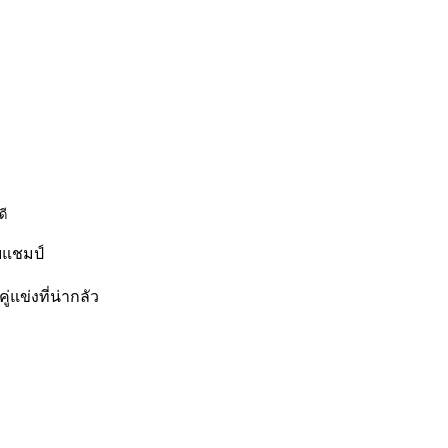
ดี
ียแชมป์
แข่งที่น่ากลัว