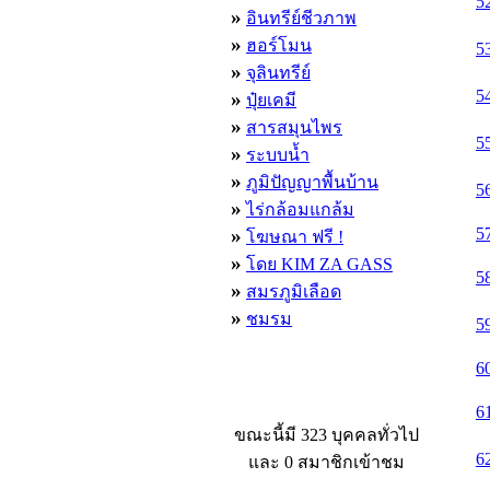
5
»
อินทรีย์ชีวภาพ
»
ฮอร์โมน
5
»
จุลินทรีย์
5
»
ปุ๋ยเคมี
»
สารสมุนไพร
5
»
ระบบน้ำ
»
ภูมิปัญญาพื้นบ้าน
5
»
ไร่กล้อมแกล้ม
»
5
โฆษณา ฟรี !
»
โดย KIM ZA GASS
5
»
สมรภูมิเลือด
»
ชมรม
5
6
ผู้ที่กำลังใช้งานอยู่
6
ขณะนี้มี 323 บุคคลทั่วไป
6
และ 0 สมาชิกเข้าชม