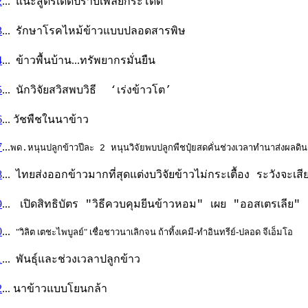
2
... แนะสูตรเด็ดปราบเพลี้ยกระโดด
3
...
รักษาโรคไหม้ข้าวแบบปลอดสารพิษ
4
... ข้าวพื้นบ้าน...ทรัพยากรมั่นยืน
5
...
นักวิจัยสวิสพบวิธี ‘เร่งข้าวโต’
6
... วัชพืชในนาข้าว
7
...
พด.หนุนปลูกข้าวปีละ 2 หนุนวิจัยพบปลูกพืชปุ๋ยสดคั่นช่วงเวลาทำนาส่งผลดิน
8
...
ไทยส่งออกข้าวมากที่สุดแต่งบวิจัยข้าวไม่กระเตื้อง ระวังจะเส
9
...
เปิดสิทธิบัตร "วิธีควบคุมยีนข้าวหอม" เผย "ออสเตรเลีย" คู่
0
...
"วิลิต เตชะไพบูลย์" เชื่อชาวนาเลิกจน ถ้าทิ้งเคมี-ทำอินทรีย์-ปลอด จีเอ็มโอ
1
...
พันธุ์และช่วงเวลาปลูกข้าว
2
... นาข้าวแบบโยนกล้า